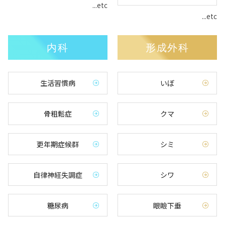
...etc
...etc
内科
形成外科
生活習慣病
いぼ
骨粗鬆症
クマ
更年期症候群
シミ
自律神経失調症
シワ
糖尿病
眼瞼下垂