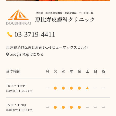
03-3719-4411
東京都渋谷区恵比寿南1-1-1ヒューマックスビル4F
Google Mapはこちら
受付時間
月
火
水
木
金
土
日
祝
10:00～12:45
－
●
●
●
●
▲
－
－
(初診の方は12:30まで)
15:00～19:00
－
●
●
●
●
－
－
－
(初診の方は18:30まで)