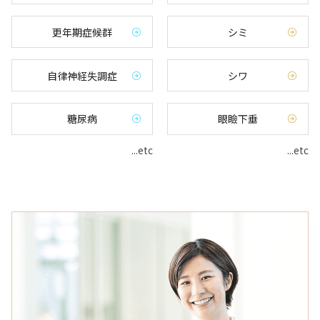
更年期症候群
シミ
自律神経失調症
シワ
糖尿病
眼瞼下垂
...etc
...etc