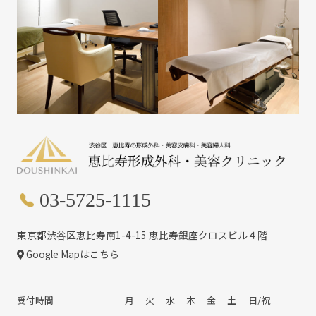
03-5725-1115
東京都渋谷区恵比寿南1-4-15 恵比寿銀座クロスビル４階
Google Mapはこちら
受付時間
月
火
水
木
金
土
日/祝